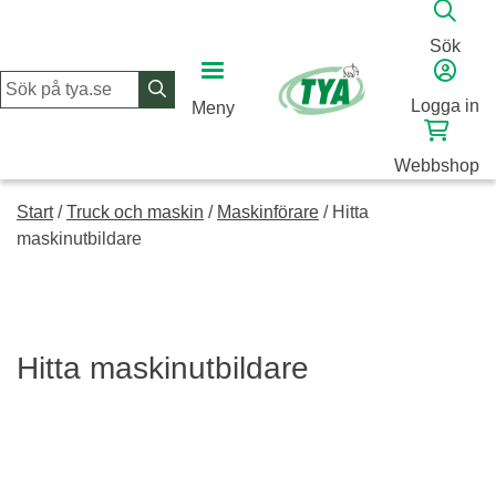
Skip
to
Sök
content
Logga in
Meny
Webbshop
Start
/
Truck och maskin
/
Maskinförare​
/
Hitta
maskinutbildare
Hitta maskinutbildare