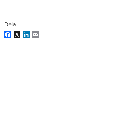
Dela
Facebook
X
LinkedIn
Email