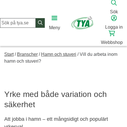
Skip
to
Sök
content
Logga in
Meny
Webbshop
Start
/
Branscher
/
Hamn och stuveri
/
Vill du arbeta inom
hamn och stuveri?
Yrke med både variation och
säkerhet
Att jobba i hamn – ett mångsidigt och populärt
yrkesval.