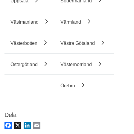
Uppsala
Södermanland
Västmanland
Värmland
Västerbotten
Västra Götaland
Östergötland
Västernorrland
Örebro
Dela
Facebook
X
LinkedIn
Email