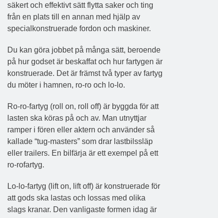
säkert och effektivt sätt flytta saker och ting
från en plats till en annan med hjälp av
specialkonstruerade fordon och maskiner.
Du kan göra jobbet på många sätt, beroende
på hur godset är beskaffat och hur fartygen är
konstruerade. Det är främst två typer av fartyg
du möter i hamnen, ro-ro och lo-lo.
Ro-ro-fartyg
(roll on, roll off) är byggda för att
lasten ska köras på och av. Man utnyttjar
ramper i fören eller aktern och använder så
kallade “tug-masters” som drar lastbilssläp
eller trailers. En bilfärja är ett exempel på ett
ro-rofartyg.
Lo-lo-fartyg
(lift on, lift off) är konstruerade för
att gods ska lastas och lossas med olika
slags kranar. Den vanligaste formen idag är