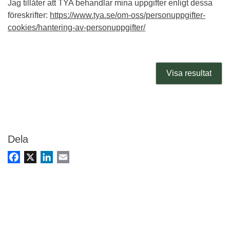
Jag tillåter att TYA behandlar mina uppgifter enligt dessa
föreskrifter:
https://www.tya.se/om-oss/personuppgifter-
cookies/hantering-av-personuppgifter/
Dela
Facebook
X
LinkedIn
Email