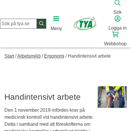
Skip
to
Sök
content
Logga in
Meny
Webbshop
Start
/
Arbetsmiljö
/
Ergonomi
/
Handintensivt arbete
Handintensivt arbete
Den 1 november 2019 infördes krav på
medicinsk kontroll vid handintensivt arbete.
Detta i samband med att föreskrifterna om