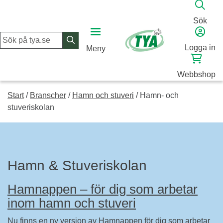
Skip
to
Sök
content
Logga in
Meny
Webbshop
Start
/
Branscher
/
Hamn och stuveri
/
Hamn- och
stuveriskolan
Hamn & Stuveriskolan
Hamnappen – för dig som arbetar
inom hamn och stuveri
Nu finns en ny version av Hamnappen för dig som arbetar