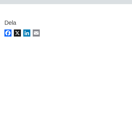
Dela
Facebook
X
LinkedIn
Email