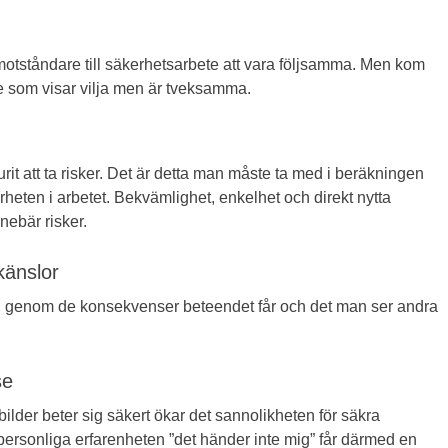
otståndare till säkerhetsarbete att vara följsamma. Men kom
de som visar vilja men är tveksamma.
it att ta risker. Det är detta man måste ta med i beräkningen
heten i arbetet. Bekvämlighet, enkelhet och direkt nytta
nebär risker.
känslor
, genom de konsekvenser beteendet får och det man ser andra
se
ilder beter sig säkert ökar det sannolikheten för säkra
rsonliga erfarenheten ”det händer inte mig” får därmed en