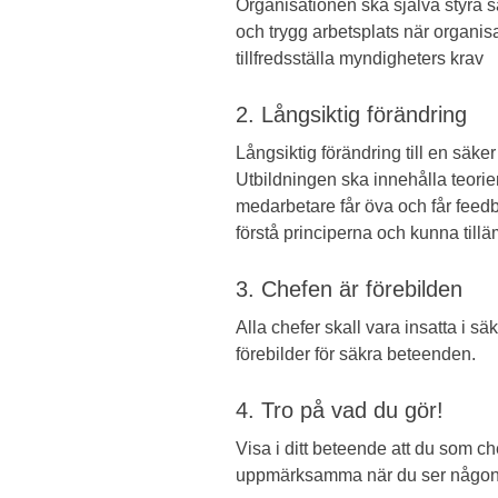
Organisationen ska själva styra s
och trygg arbetsplats när organis
tillfredsställa myndigheters krav
2. Långsiktig förändring
Långsiktig förändring till en säke
Utbildningen ska innehålla teorie
medarbetare får öva och får feed
förstå principerna och kunna till
3. Chefen är förebilden
Alla chefer skall vara insatta i s
förebilder för säkra beteenden.
4. Tro på vad du gör!
Visa i ditt beteende att du som c
uppmärksamma när du ser någon b