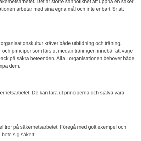
äkerhetsarbetet. Det är större sannolikhet att uppnå en säker
ationen arbetar med sina egna mål och inte enbart för att
r organisationskultur kräver både utbildning och träning.
r och principer som lärs ut medan träningen innebär att varje
back på säkra beteenden. Alla i organisationen behöver både
ämpa dem.
äkerhetsarbetet. De kan lära ut principerna och själva vara
hef tror på säkerhetsarbetet. Föregå med gott exempel och
ete sig säkert.