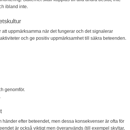
ch ibland inte.
etskultur
är att uppmärksamma när det fungerar och det signalerar
ktiviteter och ge positiv uppmärksamhet till säkra beteenden.
och genomför.
.
t
 händer efter beteendet, men dessa konsekvenser är ofta för
eendet är också viktigt men överanvänds (till exempel skyltar,