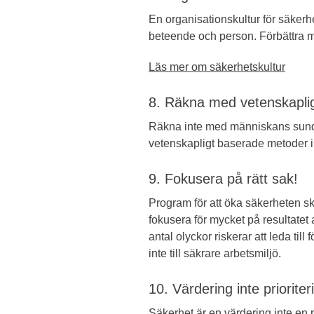
En organisationskultur för säkerhe
beteende och person. Förbättra m
Läs mer om säkerhetskultur
8. Räkna med vetenskapli
Räkna inte med människans sunda 
vetenskapligt baserade metoder i 
9. Fokusera på rätt sak!
Program för att öka säkerheten s
fokusera för mycket på resultatet 
antal olyckor riskerar att leda til
inte till säkrare arbetsmiljö.
10. Värdering inte prioriter
Säkerhet är en värdering inte en pr