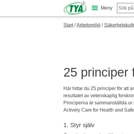
Skip
Meny
to
content
Start
/
Arbetsmiljö
/
Säkerhetskultu
25 principer 
Här hittar du 25 principer för att
resultatet av vetenskaplig forskni
Principerna är sammanställda ur 
Actively Care for Health and Safet
1. Styr själv