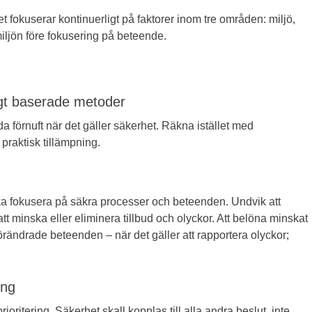
t fokuserar kontinuerligt på faktorer inom tre områden: miljö,
iljön före fokusering på beteende.
gt baserade metoder
förnuft när det gäller säkerhet. Räkna istället med
praktisk tillämpning.
ka fokusera på säkra processer och beteenden. Undvik att
att minska eller eliminera tillbud och olyckor. Att belöna minskat
l förändrade beteenden – när det gäller att rapportera olyckor;
ing
ioritering. Säkerhet skall kopplas till alla andra beslut, inte