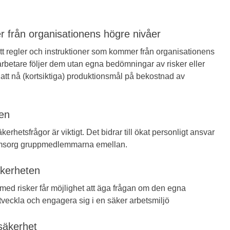
er från organisationens högre nivåer
t regler och instruktioner som kommer från organisationens
darbetare följer dem utan egna bedömningar av risker eller
et att nå (kortsiktiga) produktionsmål på bekostnad av
en
hetsfrågor är viktigt. Det bidrar till ökat personligt ansvar
omsorg gruppmedlemmarna emellan.
kerheten
er med risker får möjlighet att äga frågan om den egna
utveckla och engagera sig i en säker arbetsmiljö
 säkerhet