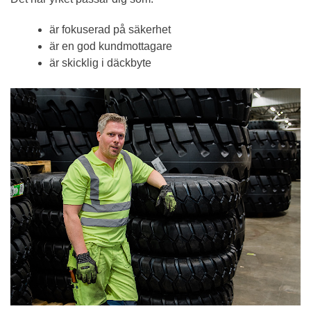
är fokuserad på säkerhet
är en god kundmottagare
är skicklig i däckbyte