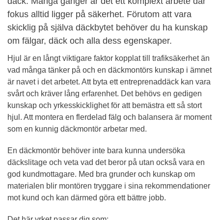
däck. Många gånger är det ett komplext arbete där
fokus alltid ligger på säkerhet. Förutom att vara
skicklig på själva däckbytet behöver du ha kunskap
om fälgar, däck och alla dess egenskaper.
Hjul är en långt viktigare faktor kopplat till trafiksäkerhet än
vad många tänker på och en däckmontörs kunskap i ämnet
är navet i det arbetet. Att byta ett entreprenaddäck kan vara
svårt och kräver lång erfarenhet. Det behövs en gedigen
kunskap och yrkesskicklighet för att bemästra ett så stort
hjul. Att montera en flerdelad fälg och balansera är moment
som en kunnig däckmontör arbetar med.
En däckmontör behöver inte bara kunna undersöka
däckslitage och veta vad det beror på utan också vara en
god kundmottagare. Med bra grunder och kunskap om
materialen blir montören tryggare i sina rekommendationer
mot kund och kan därmed göra ett bättre jobb.
Det här yrket passar dig som: