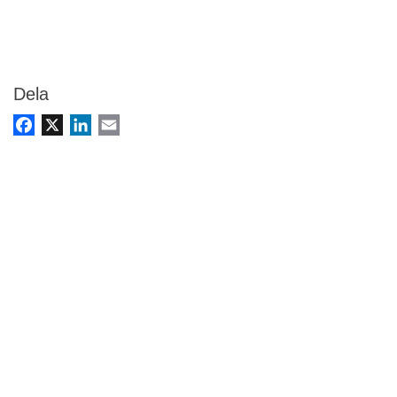
Dela
Facebook
X
LinkedIn
Email