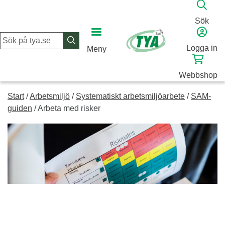
Skip
to
Sök
content
Logga in
Meny
Webbshop
Start
/
Arbetsmiljö
/
Systematiskt arbetsmiljöarbete
/
SAM-
guiden
/
Arbeta med risker