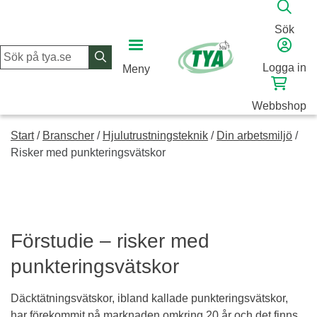
Skip
to
Sök
content
Logga in
Meny
Webbshop
Start
/
Branscher
/
Hjulutrustningsteknik
/
Din arbetsmiljö
/
Risker med punkteringsvätskor
Förstudie – risker med
punkteringsvätskor
Däcktätningsvätskor, ibland kallade punkteringsvätskor,
har förekommit på marknaden omkring 20 år och det finns