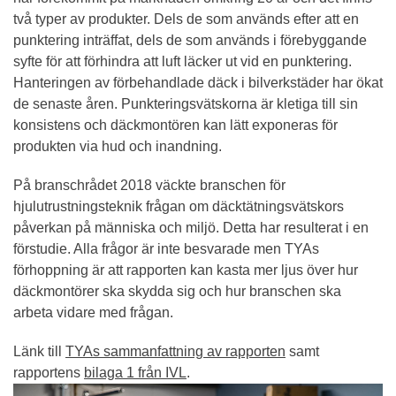
två typer av produkter. Dels de som används efter att en
punktering inträffat, dels de som används i förebyggande
syfte för att förhindra att luft läcker ut vid en punktering.
Hanteringen av förbehandlade däck i bilverkstäder har ökat
de senaste åren. Punkteringsvätskorna är kletiga till sin
konsistens och däckmontören kan lätt exponeras för
produkten via hud och inandning.
På branschrådet 2018 väckte branschen för
hjulutrustningsteknik frågan om däcktätningsvätskors
påverkan på människa och miljö. Detta har resulterat i en
förstudie. Alla frågor är inte besvarade men TYAs
förhoppning är att rapporten kan kasta mer ljus över hur
däckmontörer ska skydda sig och hur branschen ska
arbeta vidare med frågan.
Länk till
TYAs sammanfattning av rapporten
samt
rapportens
bilaga 1 från IVL
.