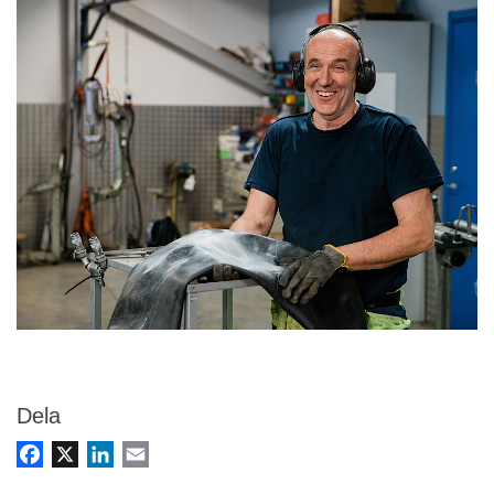
Dela
Facebook
X
LinkedIn
Email